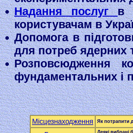
Надання послуг
в 
користувачам в Украї
Допомога в підготов
для потреб ядерних т
Розповсюдження к
фундаментальних і п
Місцезнаходження
Як потрапити д
Д
еякі вибрані