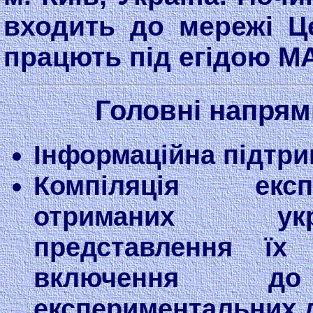
входить до мережі Ц
працють під егідою М
Головні напрям
Інформаційна підтрим
Компіляція експ
отриманих укр
представлення ї
включення до
експериментальних 