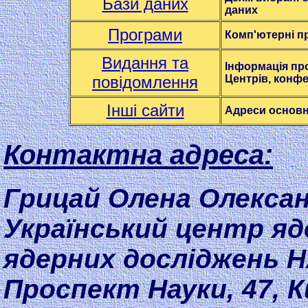
Бази даних
даних
Програми
Комп'ютерні п
Видання та
Інформація пр
повідомлення
Центрів, конфе
Інші сайти
Адреси основни
Контактна адреса:
Грицай Олена Олекса
Український центр я
ядерних досліджень Н
Проспект Науки, 47, Ки